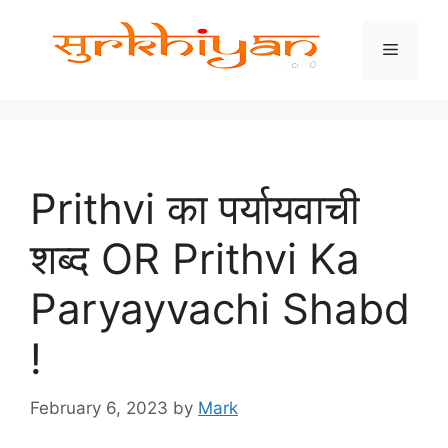
Skip
to
Menu
content
Prithvi का पर्यायवाची
शब्द OR Prithvi Ka
Paryayvachi Shabd
!
February 6, 2023
by
Mark